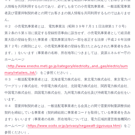
人情報を共同利用するものであり、必ずしも全ての小売電気事業者、一般送配電事業
者及び需要抑制契約者との間でお客さまの個人情報を共同利用するものではありませ
ん。
※２ 小売電気事業者とは、 電気事業法（昭和３９年７月１１日法律第１７０号）
第２条の５第１項に規定する登録拒否事由に該当せず、小売電気事業者として経済産
業大臣の登録を受けた事業者（電気事業法等の一部を改正する法律（平成２６年法律
第７２号）の附則により、小売電気事業者の登録を受けたとみなされた事業者を含み
ます。）をいいます（事業者の名称、所在地等につきましては、資源エネルギー庁の
ホームページ
（
http://www.enecho.meti.go.jp/category/electricity_and_gas/electric/sum
mary/retailers_list/
） をご参照ください）。
※３ 一般送配電事業者とは、北海道電力株式会社、東北電力株式会社、東京電力パ
ワーグリッド株式会社、中部電力株式会社、北陸電力株式会社、関西電力株式会社、
中国電力株式会社、四国電力株式会社、九州電力株式会社及び沖縄電力株式会社をい
います。
※４ 需要抑制契約者とは、一般送配電事業者たる会員との間で需要抑制量調整供給
契約を締結している事業者（契約締結前に事業者コードを取得している事業者を含み
ます）をいいます（事業者の名称、所在地等については、電力広域的運営推進機関の
ホームページ（
https://www.occto.or.jp/privacy/negawatt-jigyousya.html
）をご
参照ください）。