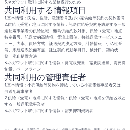
5.ネガワット取引に関する業務遂行のため
共同利用する情報項目
1.基本情報：氏名、住所、電話番号及び小売供給等契約の契約番号
2.供給（受電）地点に関する情報：託送供給等契約を締結する一般
送配電事業者の供給区域、離島供給約款対象、供給（受電）地点
特定番号、託送契約高情報、電流上限値、接続送電サービスメニ
ュー、力率、供給方式、託送契約決定方法、計器情報、引込柱番
号、系統連系設備有無、託送契約異動年月日、検針日、契約状
態、廃止措置方法
3.ネガワット取引に関する情報：発電販売量、需要調達量、需要抑
制量、ベースライン
共同利用の管理責任者
1.基本情報：小売供給等契約を締結している小売電気事業者又は一
般送配電事業者
2.供給（受電）地点に関する情報：供給（受電）地点を供給区域と
する一般送配電事業者
3.ネガワット取引に関する情報：需要抑制契約者
※１ 当社は、共同利用の目的のために必要な範囲の事業者に限定してお客さまの個