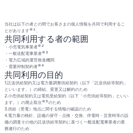
当社は以下の者との間でお客さまの個人情報を共同で利用するこ
※１
とがあります
。
共同利用する者の範囲
※２
・小売電気事業者
※３
・一般送配電事業者
・電力広域的運営推進機関
※４
・需要抑制契約者
共同利用の目的
1.託送供給契約又は電力量調整供給契約（以下「託送供給等契約」
といいます。）の締結、変更又は解約のため
2.小売供給契約又は電気受給契約（以下「小売供給等契約」といい
※５
ます。）の廃止取次
のため
3.供給（受電）地点に関する情報の確認のため
4.電力量の検針、設備の保守・点検・交換、停電時・災害時等の設
備の調査その他の託送供給等契約に基づく一般送配電事業者の業
務遂行のため